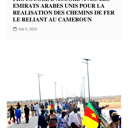
𝐄𝐌𝐈𝐑𝐀𝐓𝐒 𝐀𝐑𝐀𝐁𝐄𝐒 𝐔𝐍𝐈𝐒 𝐏𝐎𝐔𝐑 𝐋𝐀
𝐑𝐄𝐀𝐋𝐈𝐒𝐀𝐓𝐈𝐎𝐍 𝐃𝐄𝐒 𝐂𝐇𝐄𝐌𝐈𝐍𝐒 𝐃𝐄 𝐅𝐄𝐑
𝐋𝐄 𝐑𝐄𝐋𝐈𝐀𝐍𝐓 𝐀𝐔 𝐂𝐀𝐌𝐄𝐑𝐎𝐔𝐍
mai 5, 2025