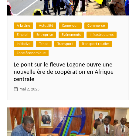
A la Une
Actualité
Cameroun
Commerce
Emploi
Entreprise
Evénements
Infrastructures
Initiative
Tchad
Transport
Transport routier
Zone économique
Le pont sur le fleuve Logone ouvre une
nouvelle ère de coopération en Afrique
centrale
mai 2, 2025