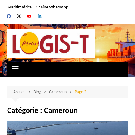
Aller
Maritimafrica
Chaîne WhatsApp
au
contenu
Accueil
Blog
Cameroun
Page 2
Catégorie :
Cameroun