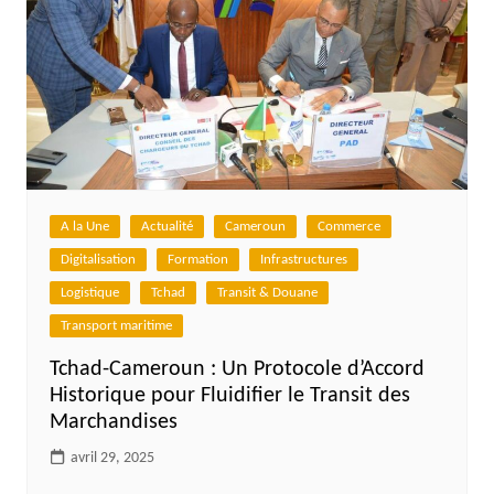
A la Une
Actualité
Cameroun
Commerce
Digitalisation
Formation
Infrastructures
Logistique
Tchad
Transit & Douane
Transport maritime
Tchad-Cameroun : Un Protocole d’Accord
Historique pour Fluidifier le Transit des
Marchandises
avril 29, 2025