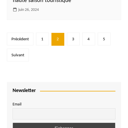
haute saison touristique
juin 26, 2024
Pagination
Précédent
1
2
3
4
5
des
publications
Suivant
Newsletter
Email