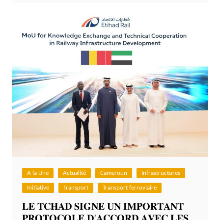
A la Une
Actualité
Cameroun
Infrastructures
Initiative
Transport
Transport ferroviaire
𝐋𝐄 𝐓𝐂𝐇𝐀𝐃 𝐒𝐈𝐆𝐍𝐄 𝐔𝐍 𝐈𝐌𝐏𝐎𝐑𝐓𝐀𝐍𝐓
𝐏𝐑𝐎𝐓𝐎𝐂𝐎𝐋𝐄 𝐃’𝐀𝐂𝐂𝐎𝐑𝐃 𝐀𝐕𝐄𝐂 𝐋𝐄𝐒