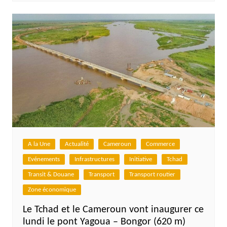
A la Une
Actualité
Cameroun
Commerce
Evénements
Infrastructures
Initiative
Tchad
Transit & Douane
Transport
Transport routier
Zone économique
Le Tchad et le Cameroun vont inaugurer ce
lundi le pont Yagoua – Bongor (620 m)