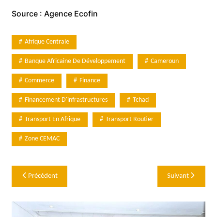
Source : Agence Ecofin
Afrique Centrale
Banque Africaine De Développement
Cameroun
Commerce
Finance
Financement D'infrastructures
Tchad
Transport En Afrique
Transport Routier
Zone CEMAC
Navigation
Précédent
Suivant
de
l’article