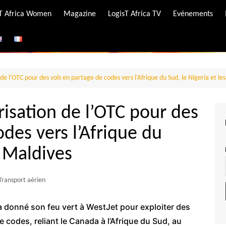
-T Africa Women
Magazine
LogisT Africa TV
Evénements
ire
e
 de l’OTC pour des vols en partage de codes vers l’Afrique du Sud, le Nigeria et le
risation de l’OTC pour des
des vers l’Afrique du
s Maldives
Transport aérien
a donné son feu vert à WestJet pour exploiter des
e codes, reliant le Canada à l’Afrique du Sud, au