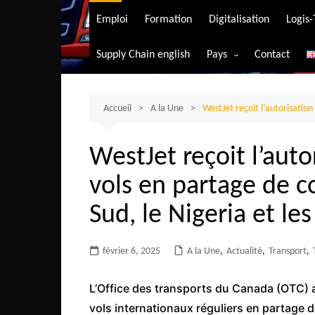
Transport aérien
Emploi
Formation
Digitalisation
Logis
Transport durable
Supply Chain english
Pays
Contact
Transport ferrovia
Afrique du Sud
Transport maritim
Algérie
Accueil
A la Une
WestJet reçoit l’autorisation
Transport routier
Angola
WestJet reçoit l’auto
Bénin
vols en partage de co
Burkina-Faso
Burundi
Sud, le Nigeria et le
Bostwana
février 6, 2025
A la Une
Cameroun
,
Actualité
,
Transport
,
Centrafrique
L’Office des transports du Canada (OTC) 
Comores
vols internationaux réguliers en partage d