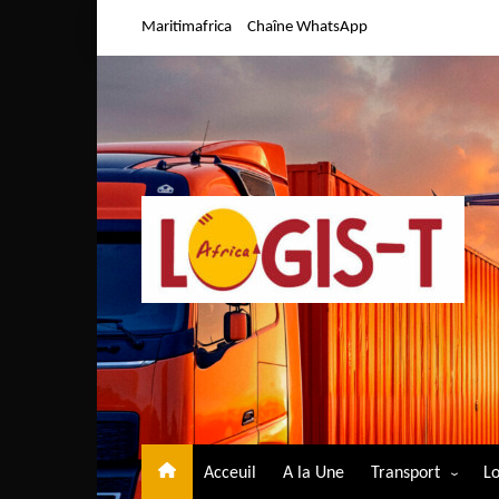
Aller
Maritimafrica
Chaîne WhatsApp
au
contenu
Acceuil
A la Une
Transport
Lo