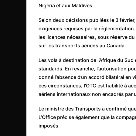
Côte d’Ivoire
Nigeria et aux Maldives.
Djibouti
Selon deux décisions publiées le 3 février,
Egypte
exigences requises par la réglementation
Ethiopie
les licences nécessaires, sous réserve du
sur les transports aériens au Canada.
Gabon
Gambie
Les vols à destination de l’Afrique du Sud
Ghana
standards. En revanche, l’autorisation pour
Guinée
donné l’absence d’un accord bilatéral en v
ces circonstances, l’OTC est habilité à ac
Guinée Bissau
aériens internationaux non encadrés par 
Ile Maurice
Kenya
Le ministre des Transports a confirmé que 
L’Office précise également que la compagn
Lesotho Fr
imposés.
Liberia