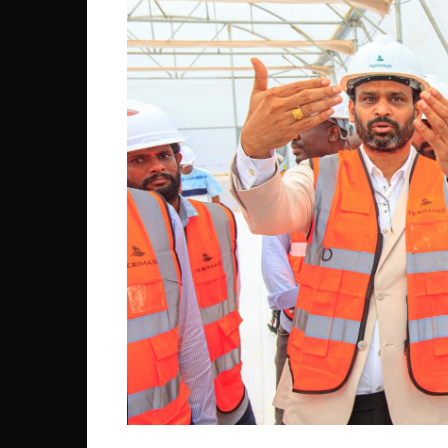
Côte d’Ivoire
Djibouti
Egypte
Ethiopie
Gabon
Gambie
Ghana
Guinée
Guinée Bissau
Ile Maurice
Kenya
Lesotho Fr
Liberia