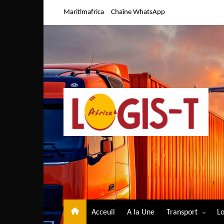
Aller
Maritimafrica
Chaîne WhatsApp
au
contenu
Acceuil
A la Une
Transport
Lo