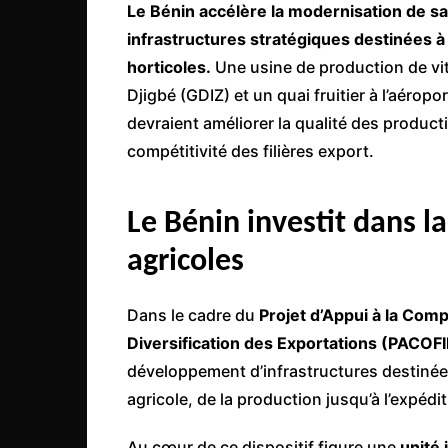
Mali
Le Bénin accélère la modernisation de sa
infrastructures stratégiques destinées à 
Malawi Fr
horticoles.
Une usine de production de vi
Maroc
Djigbé (GDIZ) et un quai fruitier à l’aéro
Mauritanie
devraient améliorer la qualité des producti
Mozambique
compétitivité des filières export.
Namibie
Nigeria
Le Bénin investit dans l
Niger
agricoles
Ouganda
Rwanda
Dans le cadre du
Projet d’Appui à la Compé
Diversification des Exportations (PACOF
Tchad
développement d’infrastructures destinées
Togo
agricole, de la production jusqu’à l’expéd
Tunisie
Au cœur de ce dispositif figure une
unité 
République Démocratiqu