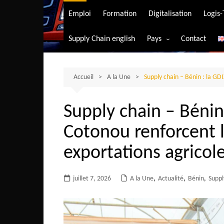
Transport aérien
Emploi
Formation
Digitalisation
Logis
Transport durable
Supply Chain english
Pays
Contact
Transport ferrovia
Afrique du Sud
Transport maritim
Algérie
Accueil
A la Une
Supply chain – Bénin : la GDI
Transport routier
Angola
Supply chain – Bénin 
Bénin
Cotonou renforcent l
Burkina-Faso
Burundi
exportations agricol
Bostwana
juillet 7, 2026
A la Une
Cameroun
,
Actualité
,
Bénin
,
Suppl
Centrafrique
Comores