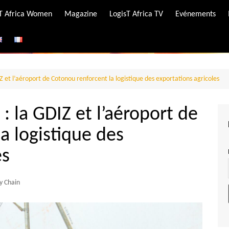
-T Africa Women
Magazine
LogisT Africa TV
Evénements
ire
e
Z et l’aéroport de Cotonou renforcent la logistique des exportations agricoles
: la GDIZ et l’aéroport de
a logistique des
es
y Chain