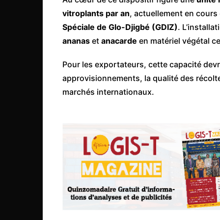
Congo
vitroplants par an
, actuellement en cours
São Tomé et Príncipe
Spéciale de Glo-Djigbé (GDIZ)
. L’install
ananas
et
anacarde
en matériel végétal c
Seychelles
Sierra Leone
Pour les exportateurs, cette capacité devra
Soudan
approvisionnements, la qualité des récolte
marchés internationaux.
Zimbabwe