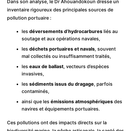
Dans son analyse, le Dr Ahouandokoun dresse un
inventaire rigoureux des principales sources de
pollution portuaire :
les
déversements d’hydrocarbures
liés au
soutage et aux opérations navales,
les
déchets portuaires et navals
, souvent
mal collectés ou insuffisamment traités,
les
eaux de ballast
, vecteurs d’espèces
invasives,
les
sédiments issus du dragage
, parfois
contaminés,
ainsi que les
émissions atmosphériques
des
navires et équipements portuaires.
Ces pollutions ont des impacts directs sur la
biodiversité marine, la pêche artisanale, la santé des