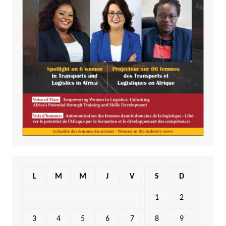
L
M
M
J
V
S
D
1
2
3
4
5
6
7
8
9