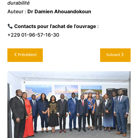
durabilité
Auteur :
Dr Damien Ahouandokoun
Contacts pour l’achat de l’ouvrage
:
+229 01-96-57-16-30
Navigation
Précédent
Suivant
de
l’article