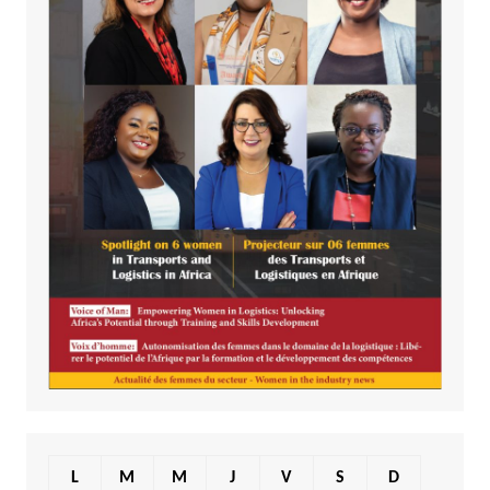
L
M
M
J
V
S
D