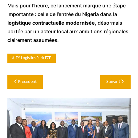
Mais pour l’heure, ce lancement marque une étape
importante : celle de l’entrée du Nigeria dans la
logistique contractuelle modernisée
, désormais
portée par un acteur local aux ambitions régionales
clairement assumées.
TY Logistics Park FZE
Navigation
Précédent
Suivant
de
l’article