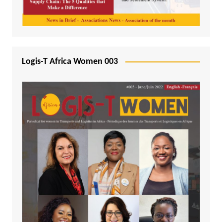
Logis-T Africa Women 003