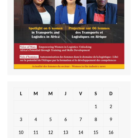
L
M
M
J
V
S
D
1
2
3
4
5
6
7
8
9
10
11
12
13
14
15
16