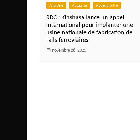
Congo
A la Une
Actualité
Appel d'offre
São Tomé et Príncipe
RDC : Kinshasa lance un appel
international pour implanter une
Seychelles
usine nationale de fabrication de
Sierra Leone
rails ferroviaires
Soudan
novembre 28, 2025
Zimbabwe