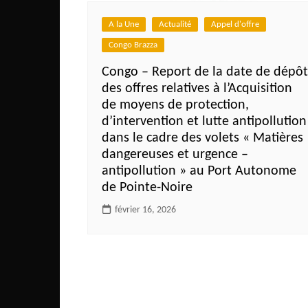
Côte d’Ivoire
A la Une
Actualité
Appel d'offre
Djibouti
Congo Brazza
Egypte
Congo – Report de la date de dépôt
Ethiopie
des offres relatives à l’Acquisition
Gabon
de moyens de protection,
d’intervention et lutte antipollution
Gambie
dans le cadre des volets « Matières
Ghana
dangereuses et urgence –
antipollution » au Port Autonome
Guinée
de Pointe-Noire
Guinée Bissau
février 16, 2026
Ile Maurice
Kenya
Lesotho Fr
Liberia