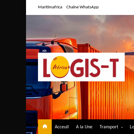
Aller
Maritimafrica
Chaîne WhatsApp
au
contenu
Acceuil
A la Une
Transport
Lo