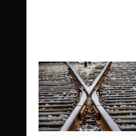
Mali
Malawi Fr
Maroc
Mauritanie
Mozambique
Namibie
Nigeria
Niger
Ouganda
Rwanda
Tchad
Togo
Tunisie
République Démocratiqu