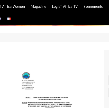
-T Africa Women
Magazine
LogisT Africa TV
Evénements
ire
e