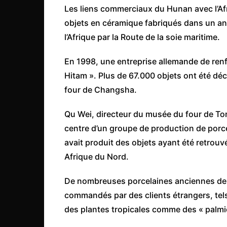
Les liens commerciaux du Hunan avec l’Afr
Congo
objets en céramique fabriqués dans un an
São Tomé et Príncipe
l’Afrique par la Route de la soie maritime.
Seychelles
En 1998, une entreprise allemande de ren
Sierra Leone
Hitam ». Plus de 67.000 objets ont été dé
Soudan
four de Changsha.
Zimbabwe
Qu Wei, directeur du musée du four de Ton
centre d’un groupe de production de porcel
avait produit des objets ayant été retrouv
Afrique du Nord.
De nombreuses porcelaines anciennes de
commandés par des clients étrangers, tel
des plantes tropicales comme des « palmi