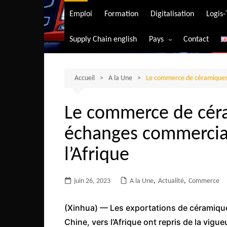
Transport aérien
Emploi
Formation
Digitalisation
Logis
Transport durable
Supply Chain english
Pays
Contact
Transport ferrovia
Afrique du Sud
Transport maritim
Algérie
Accueil
A la Une
Le commerce de céramiques 
Transport routier
Angola
Le commerce de cér
Bénin
échanges commerciau
Burkina-Faso
Burundi
l’Afrique
Bostwana
juin 26, 2023
A la Une
Cameroun
,
Actualité
,
Commerce
Centrafrique
(Xinhua) — Les exportations de céramique
Comores
Chine, vers l’Afrique ont repris de la vig