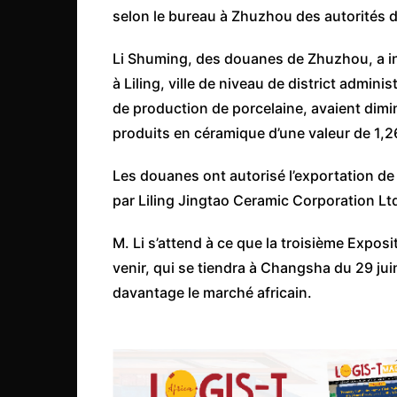
Côte d’Ivoire
selon le bureau à Zhuzhou des autorités 
Djibouti
Li Shuming, des douanes de Zhuzhou, a in
Egypte
à Liling, ville de niveau de district admi
Ethiopie
de production de porcelaine, avaient dimi
produits en céramique d’une valeur de 1,26 
Gabon
Gambie
Les douanes ont autorisé l’exportation de
Ghana
par Liling Jingtao Ceramic Corporation Ltd
Guinée
M. Li s’attend à ce que la troisième Expo
Guinée Bissau
venir, qui se tiendra à Changsha du 29 juin
Ile Maurice
davantage le marché africain.
Kenya
Lesotho Fr
Liberia