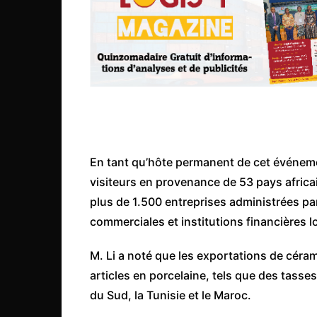
Mali
Malawi Fr
Maroc
Mauritanie
Mozambique
Namibie
Nigeria
En tant qu’hôte permanent de cet événemen
Niger
visiteurs en provenance de 53 pays africai
Ouganda
plus de 1.500 entreprises administrées pa
commerciales et institutions financières l
Rwanda
Tchad
M. Li a noté que les exportations de céram
Togo
articles en porcelaine, tels que des tasses
Tunisie
du Sud, la Tunisie et le Maroc.
République Démocratiqu