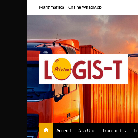
Aller
Maritimafrica
Chaîne WhatsApp
au
contenu
Acceuil
A la Une
Transport
Lo