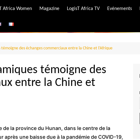
-T Africa Women
Magazine
LogisT Africa TV
Evénements
ire
e
témoigne des échanges commerciaux entre la Chine et l’Afrique
amiques témoigne des
x entre la Chine et
 de la province du Hunan, dans le centre de la
ueur après une baisse due à la pandémie de COVID-19,