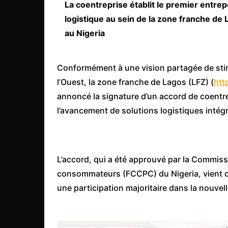
Mali
La coentreprise établit le premier entrep
logistique au sein de la zone franche de 
Malawi Fr
au Nigeria
Maroc
Mauritanie
Conformément à une vision partagée de stimu
Mozambique
l’Ouest, la zone franche de Lagos (LFZ) (
htt
Namibie
annoncé la signature d’un accord de coentr
Nigeria
l’avancement de solutions logistiques intégr
Niger
Ouganda
L’accord, qui a été approuvé par la Commiss
Rwanda
consommateurs (FCCPC) du Nigeria, vient d’
Tchad
une participation majoritaire dans la nouvel
Togo
Tunisie
République Démocratiqu