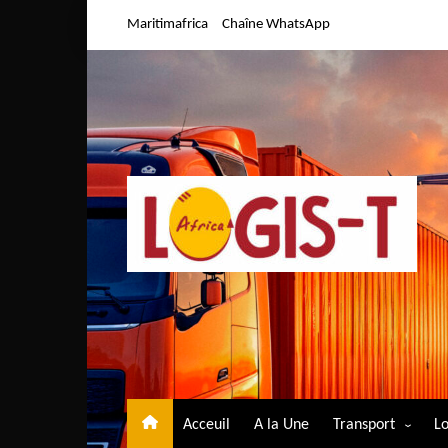
Aller
Maritimafrica
Chaîne WhatsApp
au
contenu
Acceuil
A la Une
Transport
Lo