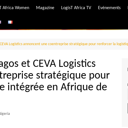
-T Africa Women
Magazine
LogisT Africa TV
Evénements
ire
e
CEVA Logistics annoncent une coentreprise stratégique pour renforcer la logistiq
agos et CEVA Logistics
reprise stratégique pour
ue intégrée en Afrique de
igeria