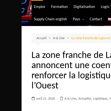
Transport aérien
Emploi
Formation
Digitalisation
Logis
Transport durable
Supply Chain english
Pays
Contact
Transport ferrovia
Afrique du Sud
Transport maritim
Algérie
Accueil
A la Une
La zone franche de Lagos et 
Transport routier
Angola
La zone franche de L
Bénin
annoncent une coent
Burkina-Faso
Burundi
renforcer la logistiq
Bostwana
l’Ouest
Cameroun
Centrafrique
avril 21, 2026
A la Une
,
Actualité
,
Logistique
,
N
Comores