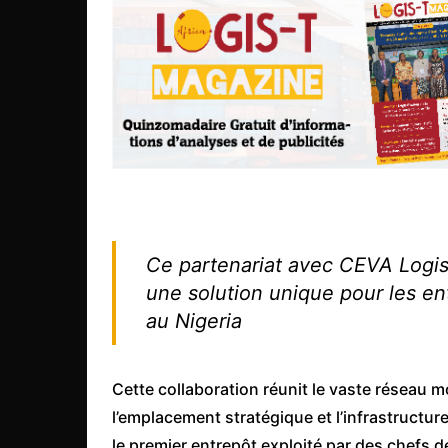
Congo
São Tomé et Príncipe
Seychelles
Sierra Leone
Soudan
Zimbabwe
Ce partenariat avec CEVA Logis
une solution unique pour les e
au Nigeria
Cette collaboration réunit le vaste réseau m
l’emplacement stratégique et l’infrastructur
le premier entrepôt exploité par des chefs de