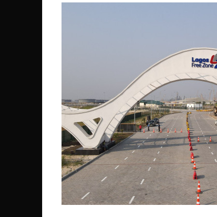
Côte d’Ivoire
Djibouti
Egypte
Ethiopie
Gabon
Gambie
Ghana
Guinée
Guinée Bissau
Ile Maurice
Kenya
Lesotho Fr
Liberia