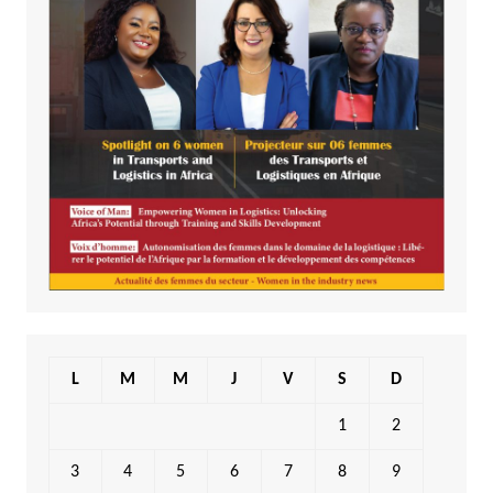
L
M
M
J
V
S
D
1
2
3
4
5
6
7
8
9