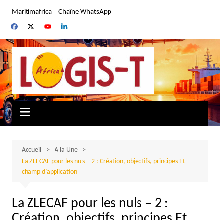
Aller
Maritimafrica
Chaîne WhatsApp
au
contenu
Accueil
A la Une
La ZLECAF pour les nuls – 2 : Création, objectifs, principes Et
champ d’application
La ZLECAF pour les nuls – 2 :
Création, objectifs, principes Et