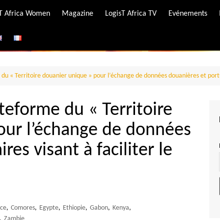
-T Africa Women
Magazine
LogisT Africa TV
Evénements
ire
e
 du « Territoire douanier unique » pour l’échange de données douanières et portu
teforme du « Territoire
our l’échange de données
res visant à faciliter le
ce
,
Comores
,
Egypte
,
Ethiopie
,
Gabon
,
Kenya
,
,
Zambie