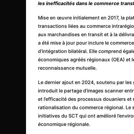
Mali
les inefficacités dans le commerce transf
Malawi Fr
Mise en œuvre initialement en 2017, la pl
Maroc
transactions liées au commerce intrarégi
Mauritanie
aux marchandises en transit et à la délivra
a été mise à jour pour inclure le commerc
Mozambique
d’intégration bilatéral. Elle comprend éga
Namibie
économiques agréés régionaux (OEA) et l
Nigeria
reconnaissance mutuelle.
Niger
Le dernier ajout en 2024, soutenu par l
Ouganda
introduit le partage d’images scanner entr
Rwanda
et l’efficacité des processus douaniers et 
Tchad
rationalisation du commerce régional. Le 
Togo
initiatives du SCT qui ont amélioré l’envi
économique régionale.
Tunisie
République Démocratiqu