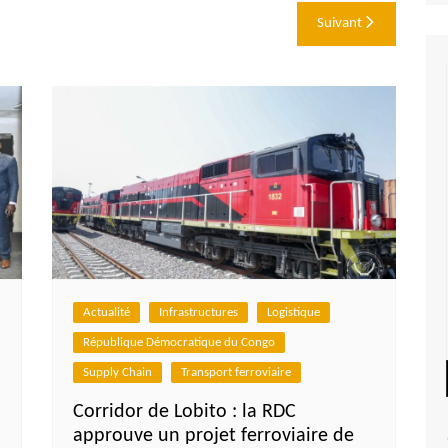
Suivant
Actualité
Infrastructures
Logistique
République Démocratique du Congo
Supply Chain
Transport ferroviaire
Corridor de Lobito : la RDC
approuve un projet ferroviaire de