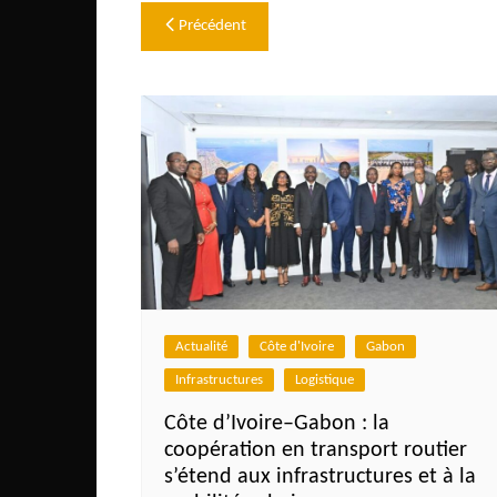
Navigation
Précédent
de
l’article
Actualité
Côte d'Ivoire
Gabon
Infrastructures
Logistique
Côte d’Ivoire–Gabon : la
coopération en transport routier
s’étend aux infrastructures et à la