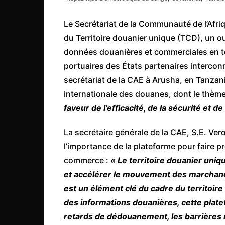
Côte d’Ivoire
Le Secrétariat de la Communauté de l’Afriq
Djibouti
du Territoire douanier unique (TCD), un ou
Egypte
données douanières et commerciales en te
Ethiopie
portuaires des États partenaires interconn
Gabon
secrétariat de la CAE à Arusha, en Tanzani
Gambie
internationale des douanes, dont le thèm
faveur de l’efficacité, de la sécurité et de
Ghana
Guinée
La secrétaire générale de la CAE, S.E. Ve
Guinée Bissau
l’importance de la plateforme pour faire pr
commerce :
« Le territoire douanier uniq
Ile Maurice
et accélérer le mouvement des marchandi
Kenya
est un élément clé du cadre du territoir
Lesotho Fr
des informations douanières, cette plate
Liberia
retards de dédouanement, les barrières no