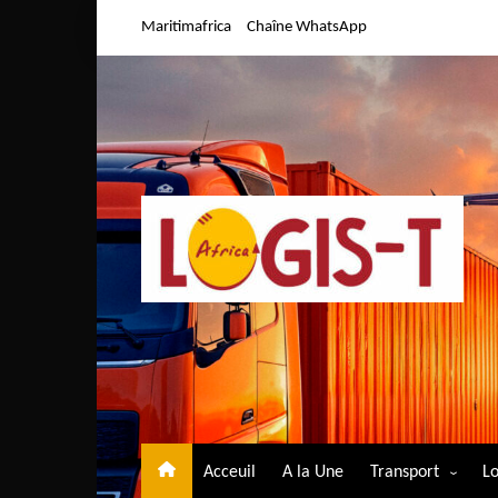
Aller
Maritimafrica
Chaîne WhatsApp
au
contenu
Acceuil
A la Une
Transport
Lo