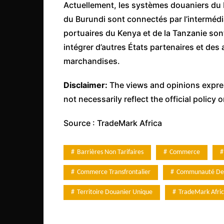
Actuellement, les systèmes douaniers du 
du Burundi sont connectés par l’intermédiai
portuaires du Kenya et de la Tanzanie son
intégrer d’autres États partenaires et d
marchandises.
Disclaimer:
The views and opinions express
not necessarily reflect the official policy 
Source : TradeMark Africa
Barrières Non Tarifaires
Commerce
Commerce Transfrontalier
Communauté De L
Territoire Douanier Unique
TradeMark Afri