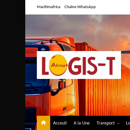
Aller
Maritimafrica
Chaîne WhatsApp
au
contenu
Acceuil
A la Une
Transport
Lo