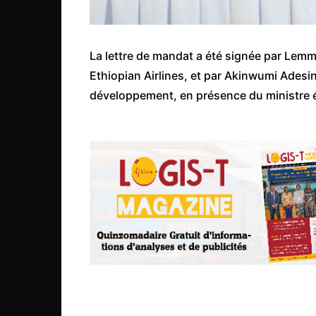
Congo
São Tomé et Príncipe
La lettre de mandat a été signée par Lem
Seychelles
Ethiopian Airlines, et par Akinwumi Adesi
Sierra Leone
développement, en présence du ministre 
Soudan
Zimbabwe