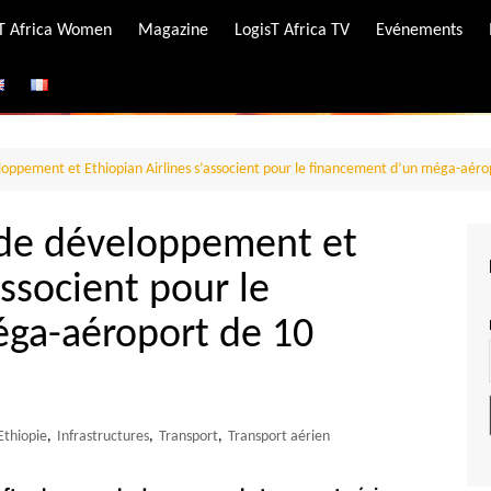
-T Africa Women
Magazine
LogisT Africa TV
Evénements
ire
e
oppement et Ethiopian Airlines s’associent pour le financement d’un méga-aéropo
 de développement et
associent pour le
ga-aéroport de 10
Ethiopie
,
Infrastructures
,
Transport
,
Transport aérien