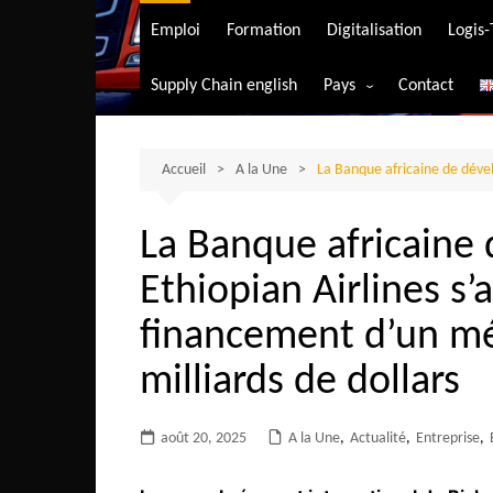
Transport aérien
Emploi
Formation
Digitalisation
Logis
Transport durable
Supply Chain english
Pays
Contact
Transport ferrovia
Afrique du Sud
Transport maritim
Algérie
Accueil
A la Une
La Banque africaine de dével
Transport routier
Angola
La Banque africaine
Bénin
Ethiopian Airlines s’
Burkina-Faso
Burundi
financement d’un mé
Bostwana
milliards de dollars
Cameroun
Centrafrique
août 20, 2025
A la Une
,
Actualité
,
Entreprise
,
Comores