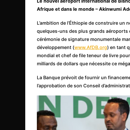
Le nouvel aéroport international de Bish
Côte d’Ivoire
Afrique et dans le monde – Akinwumi Ad
Djibouti
L’ambition de l’Éthiopie de construire un n
Egypte
quelques-uns des plus grands aéroports 
Ethiopie
cérémonie de signature monumentale marqu
Gabon
développement (
www.AfDB.org
) en tant 
Gambie
mondial et chef de file teneur de livre pour
Ghana
milliards de dollars que nécessite ce méga
Guinée
La Banque prévoit de fournir un financeme
Guinée Bissau
l’approbation de son Conseil d’administrat
Ile Maurice
Kenya
Lesotho Fr
Liberia