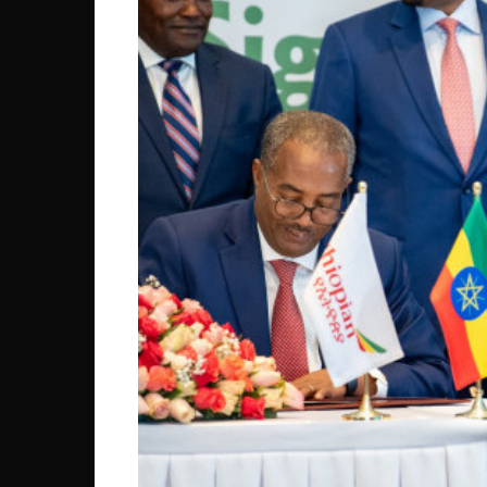
Mali
Malawi Fr
Maroc
Mauritanie
Mozambique
Namibie
Nigeria
Niger
Ouganda
Rwanda
Tchad
Togo
Tunisie
République Démocratiqu