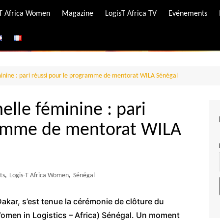
-T Africa Women
Magazine
LogisT Africa TV
Evénements
ire
e
éminine : pari réussi pour le programme de mentorat WILA Sénégal
elle féminine : pari
ramme de mentorat WILA
ts
,
Logis-T Africa Women
,
Sénégal
 Dakar, s’est tenue la cérémonie de clôture du
men in Logistics – Africa) Sénégal. Un moment