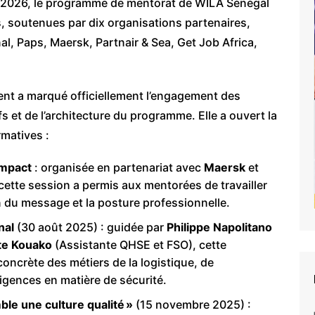
er 2026, le programme de mentorat de WILA Sénégal
s, soutenues par dix organisations partenaires,
l, Paps, Maersk, Partnair & Sea, Get Job Africa,
ment a marqué officiellement l’engagement des
s et de l’architecture du programme. Elle a ouvert la
rmatives :
impact
: organisée en partenariat avec
Maersk
et
 cette session a permis aux mentorées de travailler
on du message et la posture professionnelle.
nal
(30 août 2025) : guidée par
Philippe Napolitano
e Kouako
(Assistante QHSE et FSO), cette
oncrète des métiers de la logistique, de
igences en matière de sécurité.
ble une culture qualité »
(15 novembre 2025) :