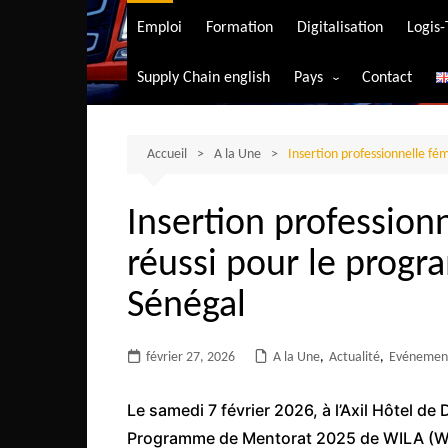
Transport aérien
Emploi
Formation
Digitalisation
Logis
Transport durable
Supply Chain english
Pays
Contact
Transport ferrovia
Afrique du Sud
Transport maritim
Algérie
Accueil
A la Une
Insertion professionnelle f
Transport routier
Angola
Insertion professionn
Bénin
réussi pour le prog
Burkina-Faso
Burundi
Sénégal
Bostwana
février 27, 2026
A la Une
Cameroun
,
Actualité
,
Evénemen
Centrafrique
Le samedi 7 février 2026, à l’Axil Hôtel de
Comores
Programme de Mentorat 2025 de WILA (Wo