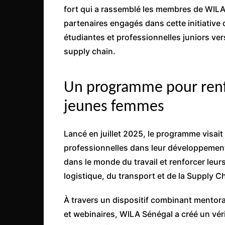
Côte d’Ivoire
fort qui a rassemblé les membres de WILA 
partenaires engagés dans cette initiativ
Djibouti
étudiantes et professionnelles juniors vers
Egypte
supply chain.
Ethiopie
Gabon
Un programme pour renfo
Gambie
jeunes femmes
Ghana
Guinée
Lancé en juillet 2025, le programme visai
Guinée Bissau
professionnelles dans leur développement p
Ile Maurice
dans le monde du travail et renforcer leu
logistique, du transport et de la Supply C
Kenya
Lesotho Fr
À travers un dispositif combinant mentora
Liberia
et webinaires, WILA Sénégal a créé un vér