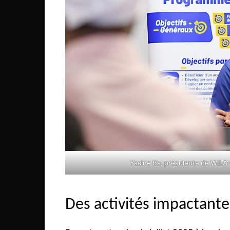
Congo
São Tomé et Príncipe
Seychelles
Sierra Leone
Soudan
Zimbabwe
Yacine Ba, présidente de WILA-
Des activités impactante