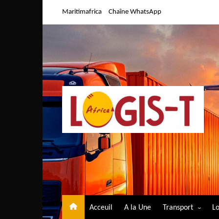
Aller
Maritimafrica
Chaîne WhatsApp
au
contenu
Acceuil
A la Une
Transport
Lo