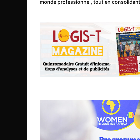
monde professionnel, tout en consolidan
Mali
Malawi Fr
Maroc
Mauritanie
Mozambique
Namibie
Nigeria
Niger
Ouganda
Rwanda
Tchad
Togo
Tunisie
République Démocratiqu