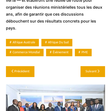
verte — et établiront une feuille de route pour
organiser des réunions ministérielles tous les deux
ans, afin de garantir que ces discussions
débouchent sur des résultats concrets pour les
pays.
Afrique Australe
Afrique Du Sud
Commerce Mondial
Évènement
PME
Navigation
Précédent
Suivant
de
l’article