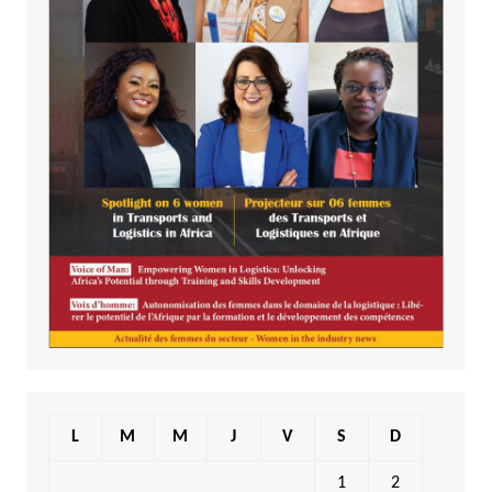
L
M
M
J
V
S
D
1
2