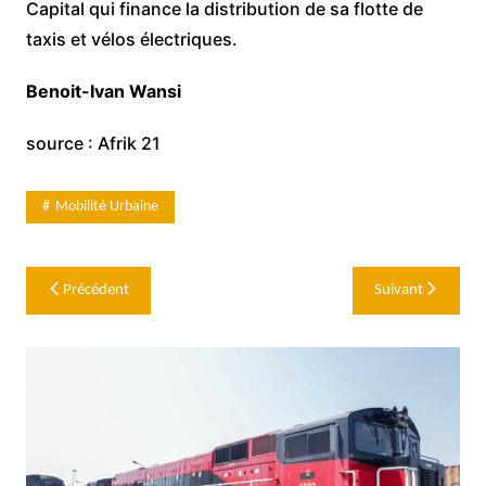
Capital qui finance la distribution de sa flotte de
taxis et vélos électriques.
Benoit-Ivan Wansi
source : Afrik 21
Mobilité Urbaine
Navigation
Précédent
Suivant
de
l’article