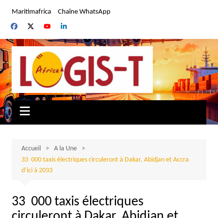
Aller
Maritimafrica
Chaîne WhatsApp
au
contenu
Accueil
A la Une
33 000 taxis électriques circuleront à Dakar, Abidjan et Accra
d’ici à 2033
33 000 taxis électriques
circuleront à Dakar, Abidjan et