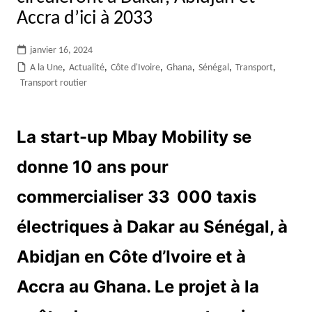
Accra d’ici à 2033
janvier 16, 2024
A la Une
,
Actualité
,
Côte d'Ivoire
,
Ghana
,
Sénégal
,
Transport
,
Transport routier
La start-up Mbay Mobility se
donne 10 ans pour
commercialiser 33 000 taxis
électriques à Dakar au Sénégal, à
Abidjan en Côte d’Ivoire et à
Accra au Ghana. Le projet à la