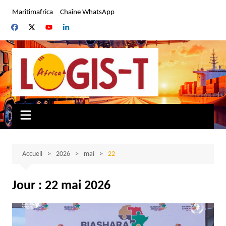
Aller
Maritimafrica
Chaîne WhatsApp
au
contenu
Accueil
2026
mai
22
Jour :
22 mai 2026