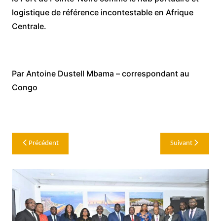
logistique de référence incontestable en Afrique
Centrale.
Par Antoine Dustell Mbama – correspondant au
Congo
Navigation
Précédent
Suivant
de
l’article