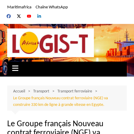
Aller
Maritimafrica
Chaîne WhatsApp
au
contenu
Accueil
Transport
Transport ferroviaire
Le Groupe français Nouveau contrat ferroviaire (NGE) va
construire 330 km de ligne à grande vitesse en Egypte.
Le Groupe français Nouveau
contrat ferroviaire (NGE) va