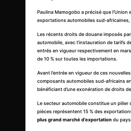
Congo
Paulina Mamogobo a précisé que l’Union eu
São Tomé et Príncipe
exportations automobiles sud-africaines, 
Seychelles
Les récents droits de douane imposés par 
Sierra Leone
automobile, avec l’instauration de tarifs d
Soudan
entrés en vigueur respectivement en mars
Zimbabwe
de 10 % sur toutes les importations.
Avant l’entrée en vigueur de ces nouvelle
composants automobiles sud-africains ent
bénéficiant d’une exonération de droits d
Le secteur automobile constitue un pilier 
pièces représentent 15 % des exportations 
plus grand marché d’exportation
du pays