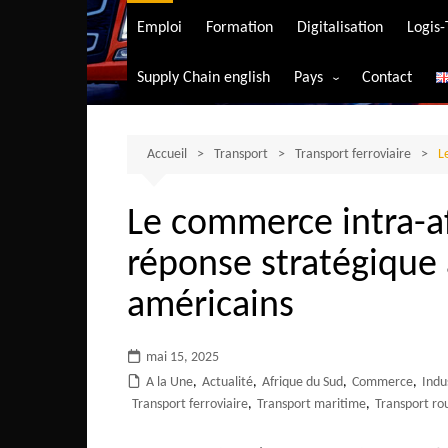
Transport aérien
Emploi
Formation
Digitalisation
Logis
Transport durable
Supply Chain english
Pays
Contact
Transport ferrovia
Afrique du Sud
Transport maritim
Algérie
Accueil
Transport
Transport ferroviaire
Transport routier
L
Angola
Le commerce intra-af
Bénin
réponse stratégique
Burkina-Faso
Burundi
américains
Bostwana
mai 15, 2025
Cameroun
A la Une
,
Actualité
,
Afrique du Sud
,
Commerce
,
Indu
Centrafrique
Transport ferroviaire
,
Transport maritime
,
Transport ro
Comores