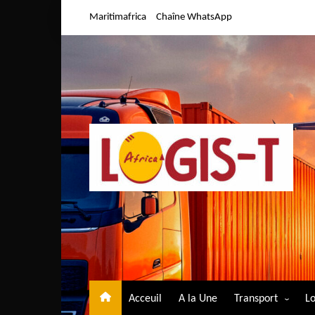
Aller
Maritimafrica
Chaîne WhatsApp
au
contenu
Acceuil
A la Une
Transport
Lo