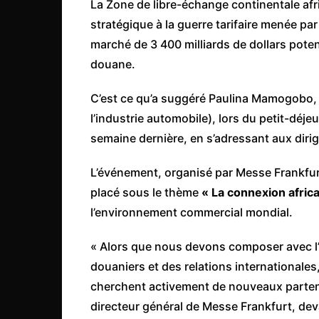
La Zone de libre-échange continentale afr
Côte d’Ivoire
stratégique à la guerre tarifaire menée pa
Djibouti
marché de 3 400 milliards de dollars pote
Egypte
douane.
Ethiopie
C’est ce qu’a suggéré Paulina Mamogobo,
Gabon
l’industrie automobile), lors du petit-d
Gambie
semaine dernière, en s’adressant aux dirig
Ghana
L’événement, organisé par Messe Frankfur
Guinée
placé sous le thème
« La connexion africa
Guinée Bissau
l’environnement commercial mondial.
Ile Maurice
« Alors que nous devons composer avec l’
Kenya
douaniers et des relations internationales
Lesotho Fr
cherchent activement de nouveaux partena
Liberia
directeur général de Messe Frankfurt, deva