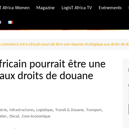
-T Africa Women
Magazine
LogisT Africa TV
Evénements
ire
e
e commerce intra-africain pourrait être une réponse stratégique aux droits de 
ricain pourrait être une
 aux droits de douane
strie
,
Infrastructures
,
Logistique
,
Transit & Douane
,
Transport
,
utier
,
Zlecaf
,
Zone économique