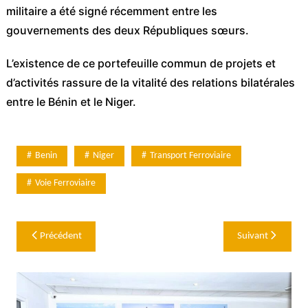
militaire a été signé récemment entre les
gouvernements des deux Républiques sœurs.
L’existence de ce portefeuille commun de projets et
d’activités rassure de la vitalité des relations bilatérales
entre le Bénin et le Niger.
Benin
Niger
Transport Ferroviaire
Voie Ferroviaire
Navigation
Précédent
Suivant
de
l’article