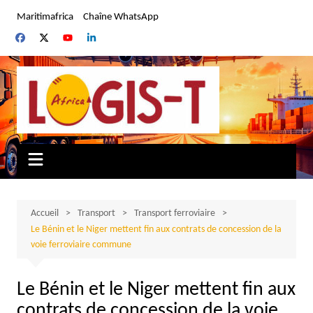
Aller
Maritimafrica
Chaîne WhatsApp
au
contenu
Accueil
Transport
Transport ferroviaire
Le Bénin et le Niger mettent fin aux contrats de concession de la
voie ferroviaire commune
Le Bénin et le Niger mettent fin aux
contrats de concession de la voie