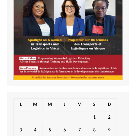
L
M
M
J
V
S
D
1
2
3
4
5
6
7
8
9