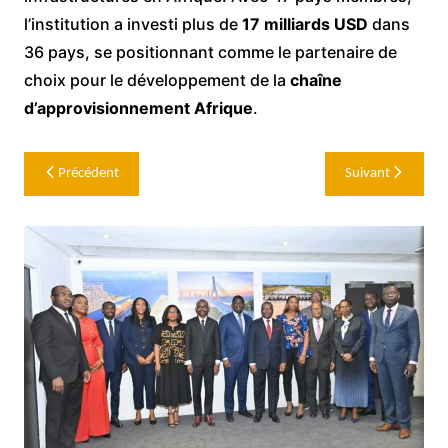
l’institution a investi plus de
17 milliards USD
dans
36 pays, se positionnant comme le partenaire de
choix pour le développement de la
chaîne
d’approvisionnement Afrique
.
Navigation
Précédent
Suivant
de
l’article