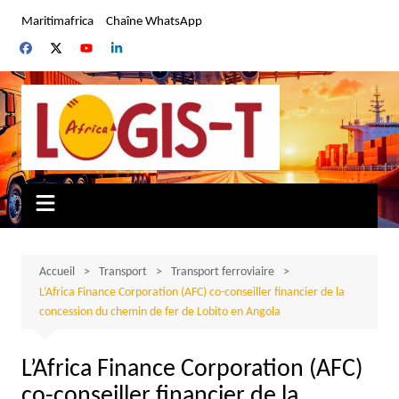
Aller
Maritimafrica
Chaîne WhatsApp
au
contenu
Accueil
Transport
Transport ferroviaire
L’Africa Finance Corporation (AFC) co-conseiller financier de la
concession du chemin de fer de Lobito en Angola
L’Africa Finance Corporation (AFC)
co-conseiller financier de la