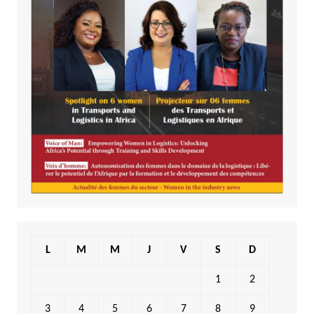
L
M
M
J
V
S
D
1
2
3
4
5
6
7
8
9