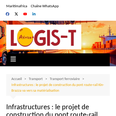
Aller
Maritimafrica
Chaîne WhatsApp
au
contenu
Accueil
Transport
Transport ferroviaire
Infrastructures : le projet de construction du pont route-rail Kin-
Brazza va vers sa matérialisation
Infrastructures : le projet de
construction du pont route-rail