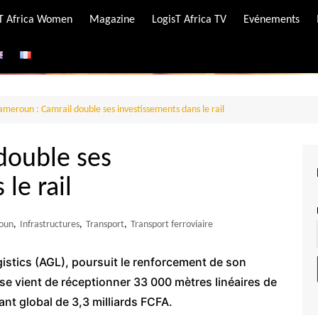
-T Africa Women
Magazine
LogisT Africa TV
Evénements
ire
e
ameroun : Camrail double ses investissements dans le rail
double ses
le rail
oun
,
Infrastructures
,
Transport
,
Transport ferroviaire
ogistics (AGL), poursuit le renforcement de son
ise vient de réceptionner 33 000 mètres linéaires de
ant global de 3,3 milliards FCFA.