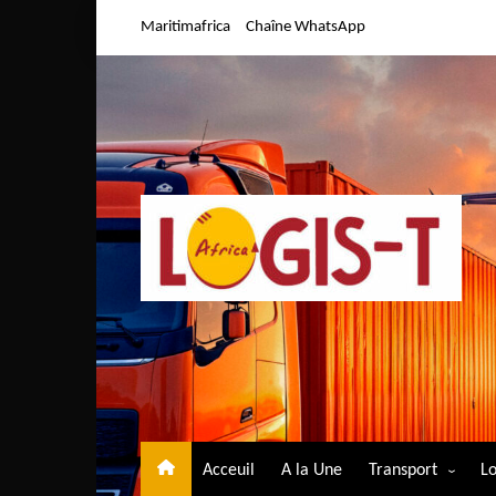
Aller
Maritimafrica
Chaîne WhatsApp
au
contenu
Acceuil
A la Une
Transport
Lo