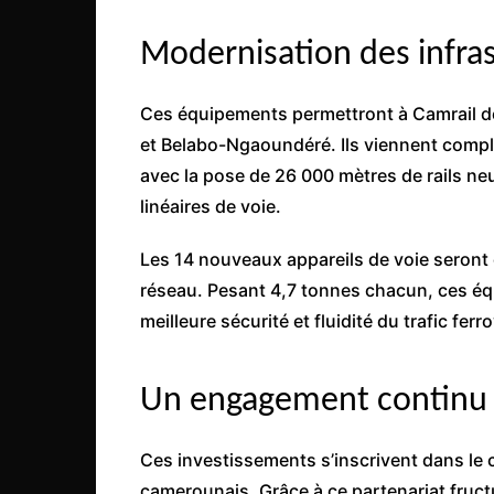
Côte d’Ivoire
Modernisation des infra
Djibouti
Egypte
Ces équipements permettront à Camrail de
Ethiopie
et Belabo-Ngaoundéré. Ils viennent complé
Gabon
avec la pose de 26 000 mètres de rails n
Gambie
linéaires de voie.
Ghana
Les 14 nouveaux appareils de voie seront
Guinée
réseau. Pesant 4,7 tonnes chacun, ces éq
Guinée Bissau
meilleure sécurité et fluidité du trafic ferro
Ile Maurice
Kenya
Un engagement continu
Lesotho Fr
Ces investissements s’inscrivent dans le ca
Liberia
camerounais. Grâce à ce partenariat fruct