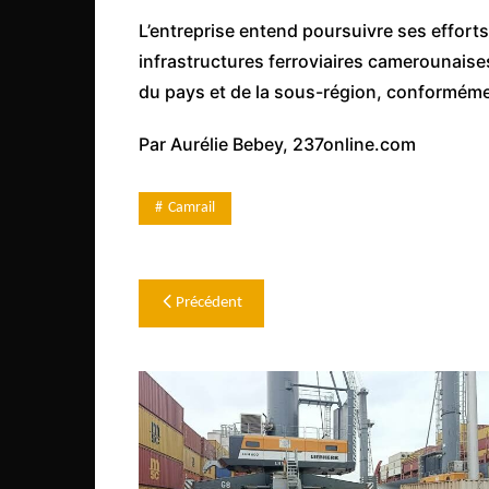
Congo
L’entreprise entend poursuivre ses effort
São Tomé et Príncipe
infrastructures ferroviaires camerounaises
du pays et de la sous-région, conforméme
Seychelles
Sierra Leone
Par Aurélie Bebey, 237online.com
Soudan
Zimbabwe
Camrail
Navigation
Précédent
de
l’article