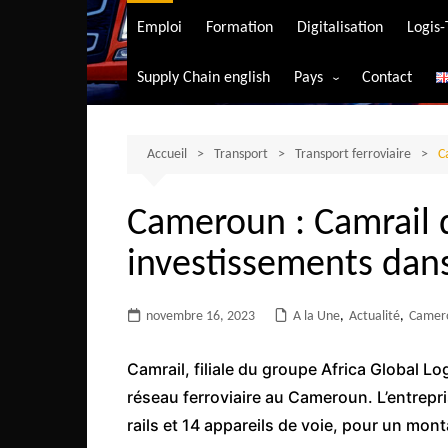
Transport aérien
Emploi
Formation
Digitalisation
Logis
Transport durable
Supply Chain english
Pays
Contact
Transport ferrovia
Afrique du Sud
Transport maritim
Algérie
Accueil
Transport
Transport ferroviaire
Transport routier
C
Angola
Cameroun : Camrail 
Bénin
investissements dans 
Burkina-Faso
Burundi
novembre 16, 2023
A la Une
,
Actualité
,
Camer
Bostwana
Cameroun
Camrail, filiale du groupe Africa Global L
Centrafrique
réseau ferroviaire au Cameroun. L’entrepr
rails et 14 appareils de voie, pour un mont
Comores