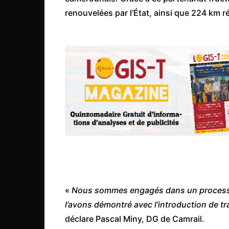
Mali
renouvelées par l’État, ainsi que 224 km r
Malawi Fr
Maroc
Mauritanie
Mozambique
Namibie
Nigeria
Niger
Ouganda
Rwanda
Tchad
«
Nous sommes engagés dans un process
Togo
l’avons démontré avec l’introduction de t
Tunisie
déclare Pascal Miny, DG de Camrail.
République Démocratiqu