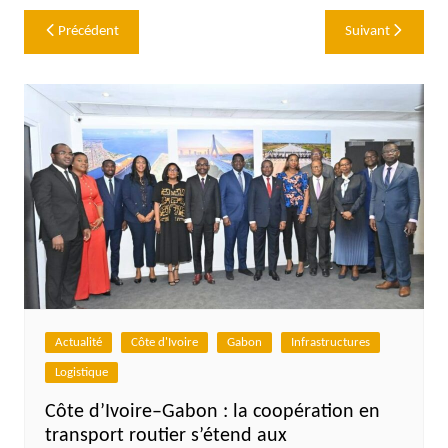
Navigation
Précédent
Suivant
de
l’article
Actualité
Côte d'Ivoire
Gabon
Infrastructures
Logistique
Côte d’Ivoire–Gabon : la coopération en
transport routier s’étend aux