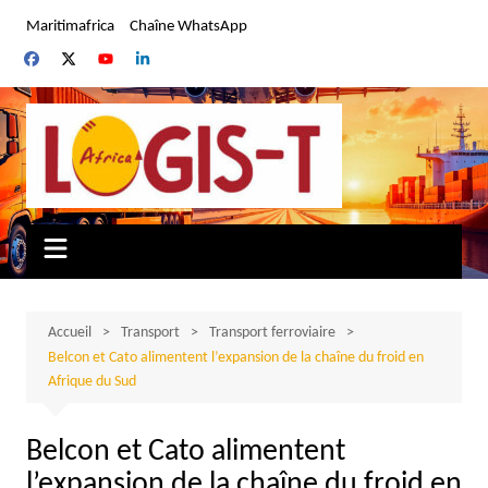
Aller
Maritimafrica
Chaîne WhatsApp
au
contenu
Accueil
Transport
Transport ferroviaire
Belcon et Cato alimentent l’expansion de la chaîne du froid en
Afrique du Sud
Belcon et Cato alimentent
l’expansion de la chaîne du froid en