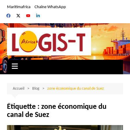
Aller
Maritimafrica
Chaîne WhatsApp
au
contenu
Accueil
Blog
zone économique du canal de Suez
Étiquette :
zone économique du
canal de Suez