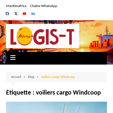
Aller
Maritimafrica
Chaîne WhatsApp
au
contenu
Accueil
Blog
voiliers cargo Windcoop
Étiquette :
voiliers cargo Windcoop