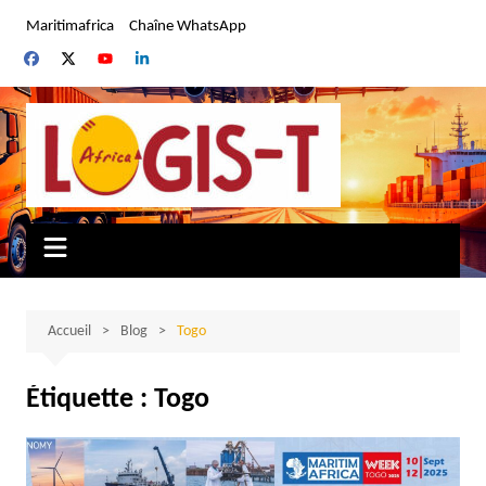
Aller
Maritimafrica
Chaîne WhatsApp
au
contenu
Accueil
Blog
Togo
Étiquette :
Togo