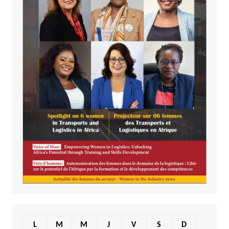
L
M
M
J
V
S
D