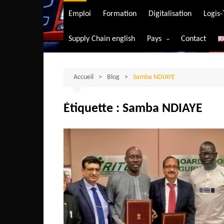
Transport aérien
Emploi
Formation
Digitalisation
Logis
Transport durable
Supply Chain english
Pays
Contact
Transport ferrovia
Afrique du Sud
Transport maritim
Algérie
Accueil
Blog
Samba NDIAYE
Transport routier
Angola
Étiquette :
Samba NDIAYE
Bénin
Burkina-Faso
Burundi
Bostwana
Cameroun
Centrafrique
Comores