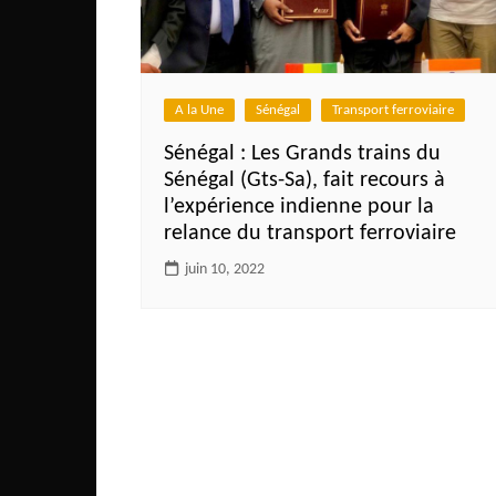
Côte d’Ivoire
Djibouti
Egypte
A la Une
Sénégal
Transport ferroviaire
Ethiopie
Sénégal : Les Grands trains du
Gabon
Sénégal (Gts-Sa), fait recours à
Gambie
l’expérience indienne pour la
relance du transport ferroviaire
Ghana
juin 10, 2022
Guinée
Guinée Bissau
Ile Maurice
Kenya
Lesotho Fr
Liberia