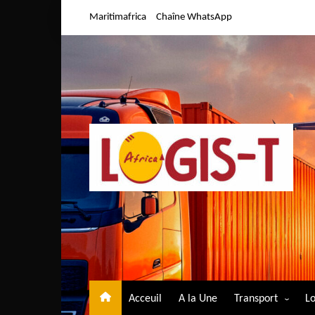
Aller
Maritimafrica
Chaîne WhatsApp
au
contenu
Acceuil
A la Une
Transport
Lo