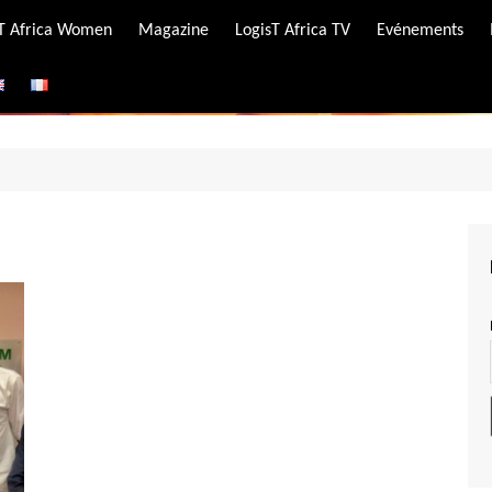
-T Africa Women
Magazine
LogisT Africa TV
Evénements
ire
e