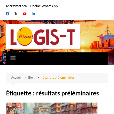
Aller
Maritimafrica
Chaîne WhatsApp
au
contenu
Accueil
Blog
résultats préléminaires
Étiquette :
résultats préléminaires