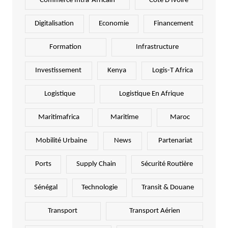
Commerce Intra-Africain
Côte D'Ivoire
Digitalisation
Economie
Financement
Formation
Infrastructure
Investissement
Kenya
Logis-T Africa
Logistique
Logistique En Afrique
Maritimafrica
Maritime
Maroc
Mobilité Urbaine
News
Partenariat
Ports
Supply Chain
Sécurité Routière
Sénégal
Technologie
Transit & Douane
Transport
Transport Aérien