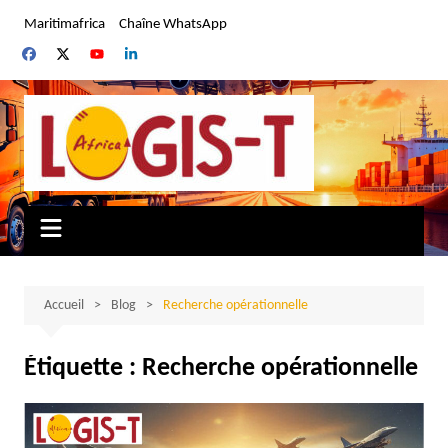
Aller
Maritimafrica
Chaîne WhatsApp
au
contenu
Accueil
Blog
Recherche opérationnelle
Étiquette :
Recherche opérationnelle