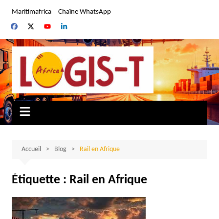
Aller
Maritimafrica
Chaîne WhatsApp
au
contenu
Accueil
Blog
Rail en Afrique
Étiquette :
Rail en Afrique