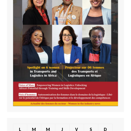
L
M
M
J
V
S
D