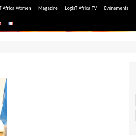
-T Africa Women
Magazine
LogisT Africa TV
Evénements
ire
e