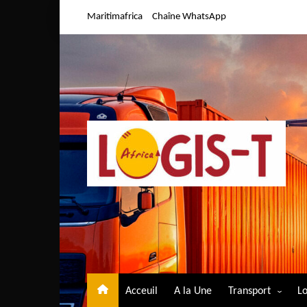
Aller
Maritimafrica
Chaîne WhatsApp
au
contenu
Acceuil
A la Une
Transport
Lo