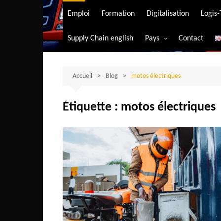
Transport aérien
Emploi
Formation
Digitalisation
Logis
Transport durable
Supply Chain english
Pays
Contact
Transport ferrovia
Afrique du Sud
Transport maritim
Algérie
Accueil
Blog
motos électriques
Transport routier
Angola
Étiquette :
motos électriques
Bénin
Burkina-Faso
Burundi
Bostwana
Cameroun
Centrafrique
Comores