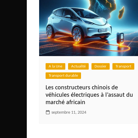
Mali
Malawi Fr
Maroc
Mauritanie
Mozambique
Namibie
Nigeria
A la Une
Actualité
Dossier
Transport
Niger
Transport durable
Ouganda
Les constructeurs chinois de
véhicules électriques à l’assaut du
Rwanda
marché africain
Tchad
septembre 11, 2024
Togo
Tunisie
République Démocratiqu