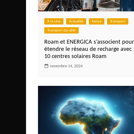
Côte d’Ivoire
Djibouti
A la Une
Actualité
Kenya
Transport
Egypte
Transport durable
Ethiopie
Roam et ENERGICA s’associent pour
Gabon
étendre le réseau de recharge avec
Gambie
10 centres solaires Roam
Ghana
novembre 14, 2024
Guinée
Guinée Bissau
Ile Maurice
Kenya
Lesotho Fr
Liberia