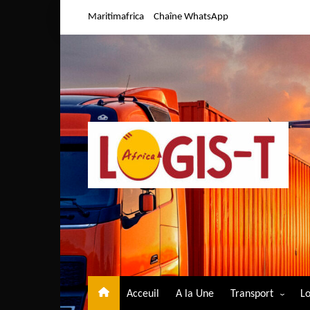
Aller
Maritimafrica
Chaîne WhatsApp
au
contenu
Acceuil
A la Une
Transport
Lo