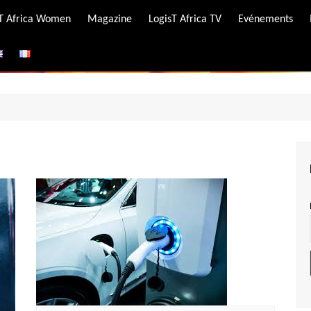
-T Africa Women
Magazine
LogisT Africa TV
Evénements
ire
e