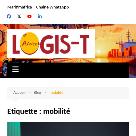
Aller
Maritimafrica
Chaîne WhatsApp
au
contenu
Accueil
Blog
mobilité
Étiquette :
mobilité