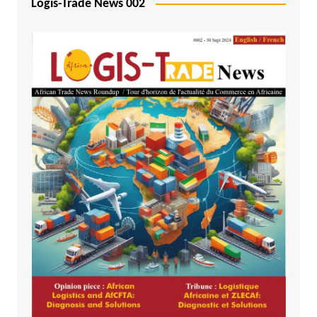
Logis-Trade News 002