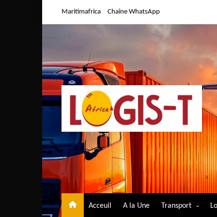
Aller
Maritimafrica
Chaîne WhatsApp
au
contenu
Acceuil
A la Une
Transport
Lo