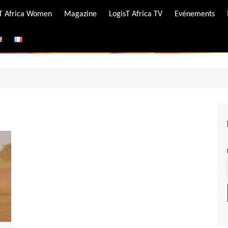
-T Africa Women
Magazine
LogisT Africa TV
Evénements
ire
e