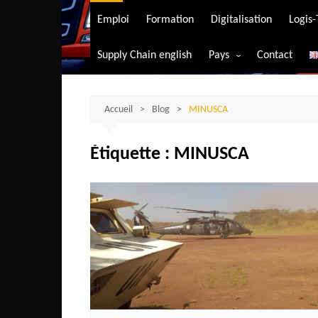
Transport aérien
Emploi
Formation
Digitalisation
Logis
Transport durable
Supply Chain english
Pays
Contact
Transport ferrovia
Afrique du Sud
Transport maritim
Algérie
Accueil
Blog
MINUSCA
Transport routier
Angola
Étiquette :
MINUSCA
Bénin
Burkina-Faso
Burundi
Bostwana
Cameroun
Centrafrique
Comores