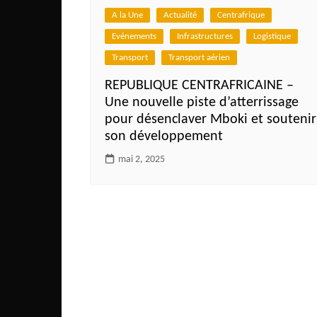
Côte d’Ivoire
A la Une
Actualité
Centrafrique
Djibouti
Evénements
Infrastructures
Logistique
Egypte
Transport
Transport aérien
Ethiopie
REPUBLIQUE CENTRAFRICAINE –
Une nouvelle piste d’atterrissage
Gabon
pour désenclaver Mboki et soutenir
Gambie
son développement
Ghana
mai 2, 2025
Guinée
Guinée Bissau
Ile Maurice
Kenya
Lesotho Fr
Liberia