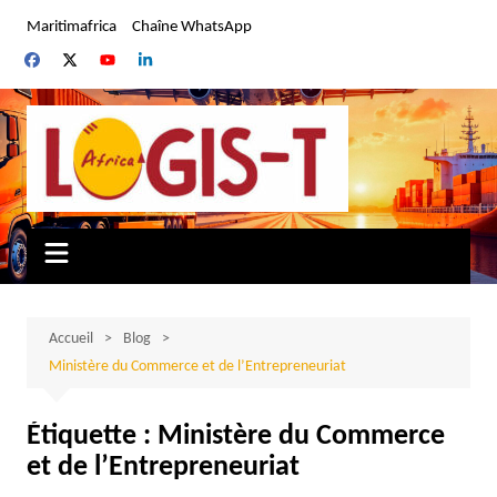
Aller
Maritimafrica
Chaîne WhatsApp
au
contenu
Accueil
Blog
Ministère du Commerce et de l’Entrepreneuriat
Étiquette :
Ministère du Commerce
et de l’Entrepreneuriat