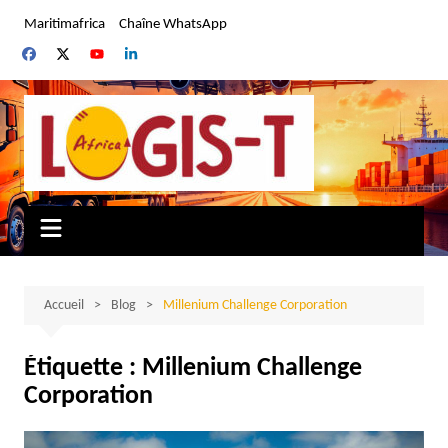
Aller
Maritimafrica
Chaîne WhatsApp
au
contenu
Accueil
Blog
Millenium Challenge Corporation
Étiquette :
Millenium Challenge
Corporation