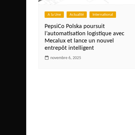
Côte d’Ivoire
Djibouti
A la Une
Actualité
International
Egypte
PepsiCo Polska poursuit
l’automatisation logistique avec
Ethiopie
Mecalux et lance un nouvel
Gabon
entrepôt intelligent
Gambie
novembre 6, 2025
Ghana
Guinée
Guinée Bissau
Ile Maurice
Kenya
Lesotho Fr
Liberia