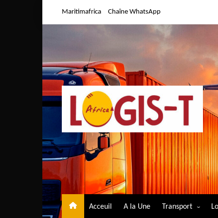
Aller
Maritimafrica
Chaîne WhatsApp
au
contenu
Acceuil
A la Une
Transport
Lo