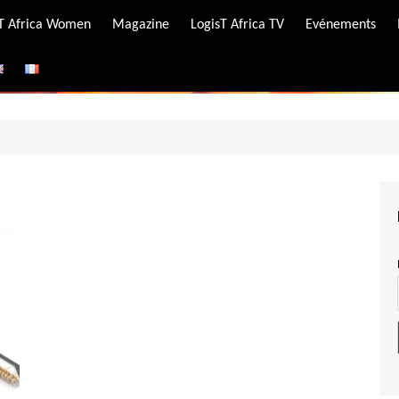
-T Africa Women
Magazine
LogisT Africa TV
Evénements
ire
e