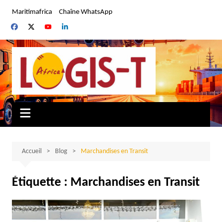
Aller
Maritimafrica
Chaîne WhatsApp
au
contenu
Accueil
Blog
Marchandises en Transit
Étiquette :
Marchandises en Transit