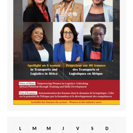
L
M
M
J
V
S
D