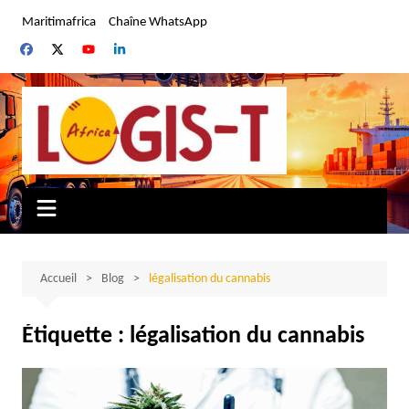
Aller
Maritimafrica
Chaîne WhatsApp
au
contenu
Accueil
Blog
légalisation du cannabis
Étiquette :
légalisation du cannabis