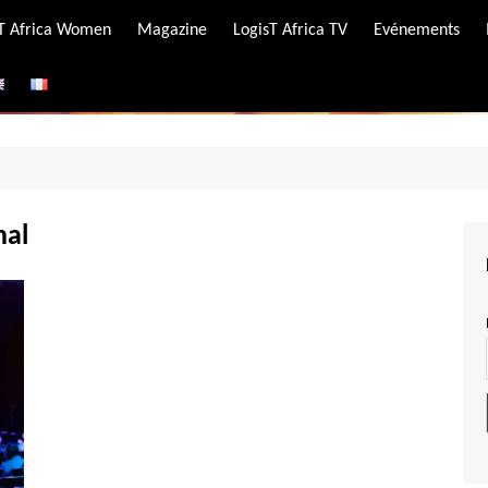
-T Africa Women
Magazine
LogisT Africa TV
Evénements
ire
e
nal