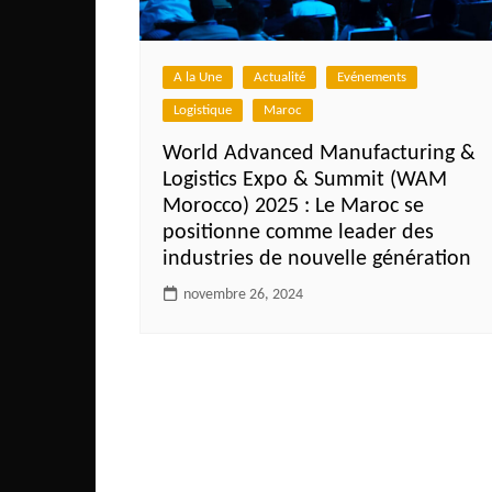
Côte d’Ivoire
Djibouti
A la Une
Actualité
Evénements
Egypte
Logistique
Maroc
Ethiopie
World Advanced Manufacturing &
Gabon
Logistics Expo & Summit (WAM
Gambie
Morocco) 2025 : Le Maroc se
positionne comme leader des
Ghana
industries de nouvelle génération
Guinée
novembre 26, 2024
Guinée Bissau
Ile Maurice
Kenya
Lesotho Fr
Liberia