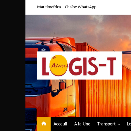
Aller
Maritimafrica
Chaîne WhatsApp
au
contenu
Acceuil
A la Une
Transport
Lo