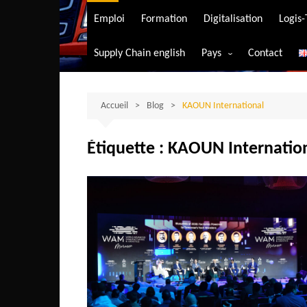
Transport aérien
Emploi
Formation
Digitalisation
Logis
Transport durable
Supply Chain english
Pays
Contact
Transport ferrovia
Afrique du Sud
Transport maritim
Algérie
Accueil
Blog
KAOUN International
Transport routier
Angola
Étiquette :
KAOUN Internatio
Bénin
Burkina-Faso
Burundi
Bostwana
Cameroun
Centrafrique
Comores