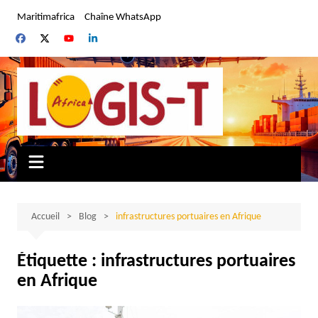
Aller
Maritimafrica
Chaîne WhatsApp
au
contenu
Accueil
Blog
infrastructures portuaires en Afrique
Étiquette :
infrastructures portuaires
en Afrique