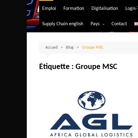
Transport aérien
Emploi
Formation
Digitalisation
Logis
Transport durable
Supply Chain english
Pays
Contact
Transport ferrovia
Afrique du Sud
Transport maritim
Algérie
Accueil
Blog
Groupe MSC
Transport routier
Angola
Étiquette :
Groupe MSC
Bénin
Burkina-Faso
Burundi
Bostwana
Cameroun
Centrafrique
Comores