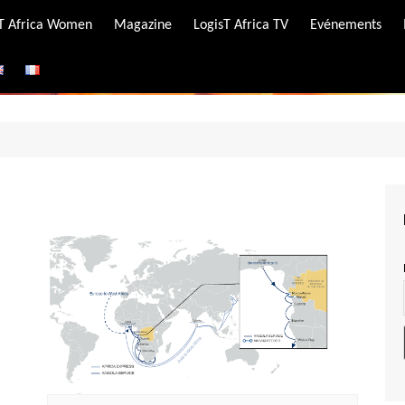
-T Africa Women
Magazine
LogisT Africa TV
Evénements
ire
e