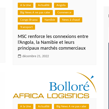
A la Une
Actualité
Angola
Big News A ne pas rater
Commerce
Congo Brazza
Namibie
News à chaud
Transport
MSC renforce les connexions entre
l’Angola, la Namibie et leurs
principaux marchés commerciaux
décembre 21, 2022
A la Une
Actualité
Big News A ne pas rater