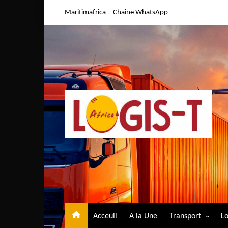
Aller
Maritimafrica
Chaîne WhatsApp
au
contenu
Acceuil
A la Une
Transport
Lo