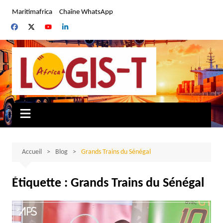
Aller
Maritimafrica
Chaîne WhatsApp
au
contenu
Accueil
Blog
Grands Trains du Sénégal
Étiquette :
Grands Trains du Sénégal