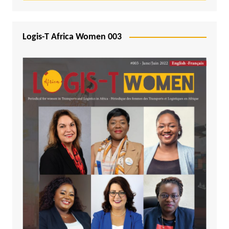
Logis-T Africa Women 003