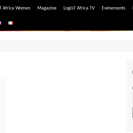
-T Africa Women
Magazine
LogisT Africa TV
Evénements
ire
e