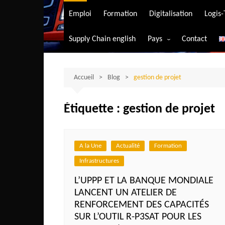
Transport aérien
Emploi
Formation
Digitalisation
Logis
Transport durable
Supply Chain english
Pays
Contact
Transport ferrovia
Afrique du Sud
Transport maritim
Algérie
Accueil
Blog
gestion de projet
Transport routier
Angola
Étiquette :
gestion de projet
Bénin
Burkina-Faso
Burundi
A la Une
Actualité
Formation
Infrastructures
Bostwana
L’UPPP ET LA BANQUE MONDIALE
Cameroun
LANCENT UN ATELIER DE
Centrafrique
RENFORCEMENT DES CAPACITÉS
Comores
SUR L’OUTIL R-P3SAT POUR LES