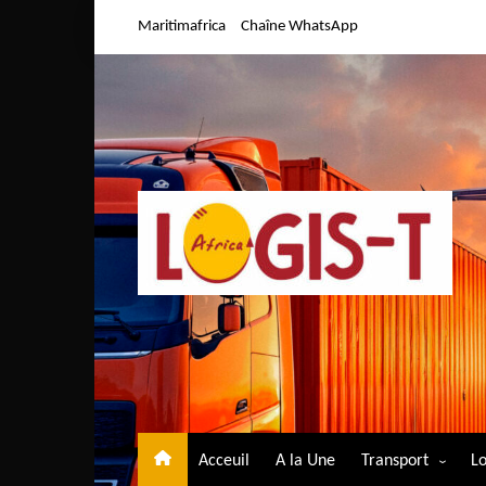
Aller
Maritimafrica
Chaîne WhatsApp
au
contenu
Acceuil
A la Une
Transport
Lo