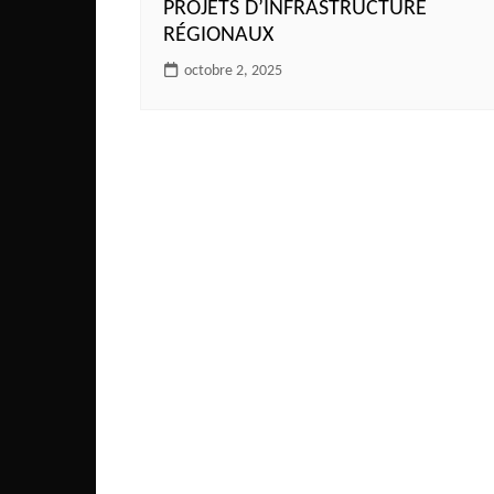
PROJETS D’INFRASTRUCTURE
Côte d’Ivoire
RÉGIONAUX
Djibouti
octobre 2, 2025
Egypte
Ethiopie
Gabon
Gambie
Ghana
Guinée
Guinée Bissau
Ile Maurice
Kenya
Lesotho Fr
Liberia