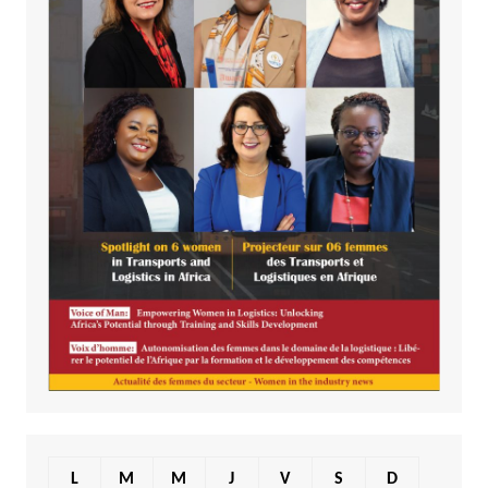
L
M
M
J
V
S
D