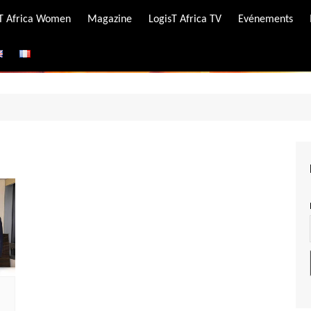
-T Africa Women
Magazine
LogisT Africa TV
Evénements
ire
e