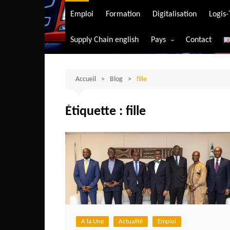
Transport aérien
Emploi
Formation
Digitalisation
Logis
Transport durable
Supply Chain english
Pays
Contact
Transport ferrovia
Afrique du Sud
Transport maritim
Algérie
Accueil
Blog
fille
Transport routier
Angola
Étiquette :
fille
Bénin
Burkina-Faso
Burundi
Bostwana
Cameroun
Centrafrique
Comores
A la Une
Actualité
Emploi