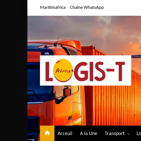
Aller
Maritimafrica
Chaîne WhatsApp
au
contenu
Acceuil
A la Une
Transport
Lo