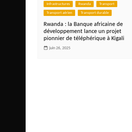
Côte d’Ivoire
Infrastructures
Rwanda
Transport
Transport aérien
Transport durable
Djibouti
Egypte
Rwanda : la Banque africaine de
développement lance un projet
Ethiopie
pionnier de téléphérique à Kigali
Gabon
juin 26, 2025
Gambie
Ghana
Guinée
Guinée Bissau
Ile Maurice
Kenya
Lesotho Fr
Liberia